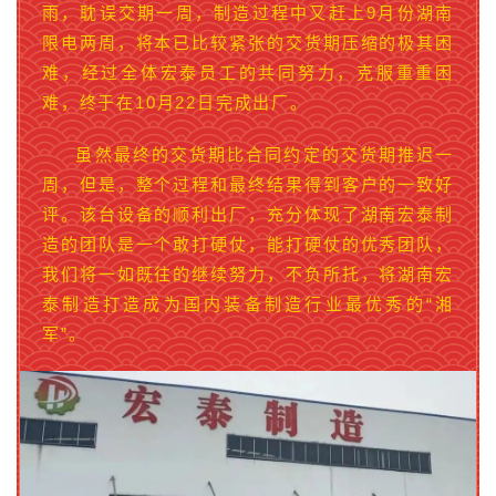
雨，耽误交期一周，制造过程中又赶上9月份湖南
限电两周，将本已比较紧张的交货期压缩的极其困
难，经过全体宏泰员工的共同努力，克服重重困
难，终于在10月22日完成出厂。
虽然最终的交货期比合同约定的交货期推迟一
周，但是，整个过程和最终结果得到客户的一致好
评。该台设备的顺利出厂，充分体现了湖南宏泰制
造的团队是一个敢打硬仗，能打硬仗的优秀团队，
我们将一如既往的继续努力，不负所托，将湖南宏
泰制造打造成为国内装备制造行业最优秀的“湘
军”。